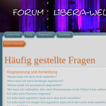
Libera-Welt
FAQ
Registrieren
Anmelden
Foren-Übersicht
Häufig gestellte Fragen
Registrierung und Anmeldung
Warum kann ich mich nicht anmelden?
Wozu muss ich mich überhaupt registrieren?
Warum werde ich automatisch abgemeldet?
Wie kann ich verhindern, dass mein Benutzername in der Online-Liste auftau
Ich habe mein Passwort vergessen!
Ich habe mich registriert, kann mich aber nicht anmelden!
Ich habe mich vor einiger Zeit registriert, kann mich aber nicht mehr anmelde