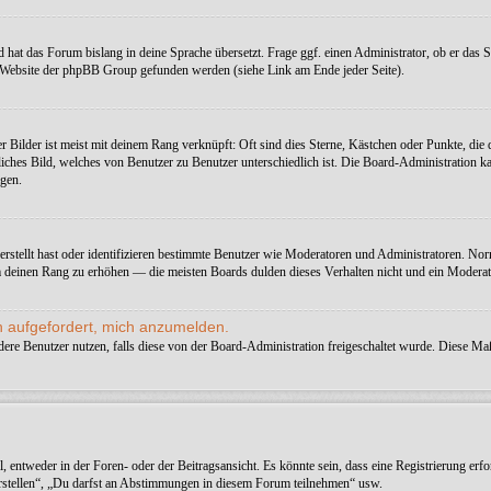
 hat das Forum bislang in deine Sprache übersetzt. Frage ggf. einen Administrator, ob er das Spr
r Website der phpBB Group gefunden werden (siehe Link am Ende jeder Seite).
r Bilder ist meist mit deinem Rang verknüpft: Oft sind dies Sterne, Kästchen oder Punkte, die
rsönliches Bild, welches von Benutzer zu Benutzer unterschiedlich ist. Die Board-Administrati
agen.
erstellt hast oder identifizieren bestimmte Benutzer wie Moderatoren und Administratoren. Nor
um deinen Rang zu erhöhen — die meisten Boards dulden dieses Verhalten nicht und ein Modera
h aufgefordert, mich anzumelden.
andere Benutzer nutzen, falls diese von der Board-Administration freigeschaltet wurde. Diese
ntweder in der Foren- oder der Beitragsansicht. Es könnte sein, dass eine Registrierung erfor
erstellen“, „Du darfst an Abstimmungen in diesem Forum teilnehmen“ usw.