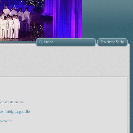
Erweiterte Suche
ete ich ihnen bei?
n farbig dargestellt?
artseite?