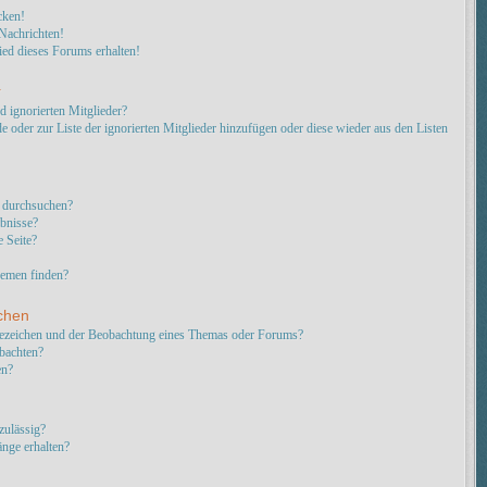
cken!
Nachrichten!
ed dieses Forums erhalten!
r
d ignorierten Mitglieder?
e oder zur Liste der ignorierten Mitglieder hinzufügen oder diese wieder aus den Listen
 durchsuchen?
ebnisse?
 Seite?
hemen finden?
chen
sezeichen und der Beobachtung eines Themas oder Forums?
bachten?
en?
zulässig?
änge erhalten?