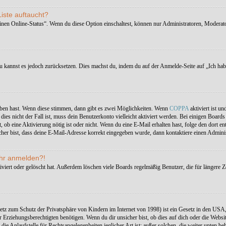
iste auftaucht?
einen Online-Status“. Wenn du diese Option einschaltest, können nur Administratoren, Moderat
 du kannst es jedoch zurücksetzen. Dies machst du, indem du auf der Anmelde-Seite auf „Ich ha
eben hast. Wenn diese stimmen, dann gibt es zwei Möglichkeiten. Wenn
COPPA
aktiviert ist un
ies nicht der Fall ist, muss dein Benutzerkonto vielleicht aktiviert werden. Bei einigen Board
ilt, ob eine Aktivierung nötig ist oder nicht. Wenn du eine E-Mail erhalten hast, folge den dor
her bist, dass deine E-Mail-Adresse korrekt eingegeben wurde, dann kontaktiere einen Adminis
mehr anmelden?!
viert oder gelöscht hat. Außerdem löschen viele Boards regelmäßig Benutzer, die für längere Z
tz zum Schutz der Privatsphäre von Kindern im Internet von 1998) ist ein Gesetz in den USA,
rziehungsberechtigten benötigen. Wenn du dir unsicher bist, ob dies auf dich oder die Website, a
ie Anlaufstelle für Rechtsangelegenheiten jeglicher Art ist; außer solchen, die weiter unten be