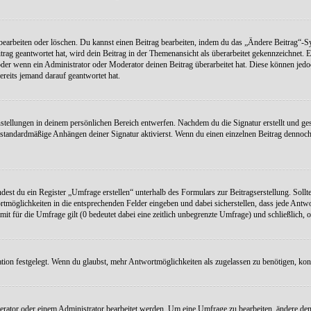
earbeiten oder löschen. Du kannst einen Beitrag bearbeiten, indem du das „Ändere Beitrag“-Sym
rag geantwortet hat, wird dein Beitrag in der Themenansicht als überarbeitet gekennzeichnet. E
r wenn ein Administrator oder Moderator deinen Beitrag überarbeitet hat. Diese können jedoch, 
ereits jemand darauf geantwortet hat.
stellungen in deinem persönlichen Bereich entwerfen. Nachdem du die Signatur erstellt und ges
standardmäßige Anhängen deiner Signatur aktivierst. Wenn du einen einzelnen Beitrag dennoch 
dest du ein Register „Umfrage erstellen“ unterhalb des Formulars zur Beitragserstellung. Sollte
rtmöglichkeiten in die entsprechenden Felder eingeben und dabei sicherstellen, dass jede Antw
mit für die Umfrage gilt (0 bedeutet dabei eine zeitlich unbegrenzte Umfrage) und schließlich,
on festgelegt. Wenn du glaubst, mehr Antwortmöglichkeiten als zugelassen zu benötigen, konta
ator oder einem Administrator bearbeitet werden. Um eine Umfrage zu bearbeiten, ändere den