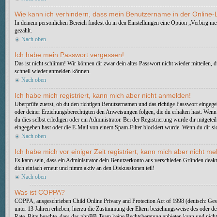
Wie kann ich verhindern, dass mein Benutzername in der Online-L
In deinem persönlichen Bereich findest du in den Einstellungen eine Option „Verbirg m
gezählt.
Nach oben
Ich habe mein Passwort vergessen!
Das ist nicht schlimm! Wir können dir zwar dein altes Passwort nicht wieder mitteilen,
schnell wieder anmelden können.
Nach oben
Ich habe mich registriert, kann mich aber nicht anmelden!
Überprüfe zuerst, ob du den richtigen Benutzernamen und das richtige Passwort eingeg
oder deiner Erziehungsberechtigten den Anweisungen folgen, die du erhalten hast. Wenn d
du dies selbst erledigen oder ein Administrator. Bei der Registrierung wurde dir mitgete
eingegeben hast oder die E-Mail von einem Spam-Filter blockiert wurde. Wenn du dir sic
Nach oben
Ich habe mich vor einiger Zeit registriert, kann mich aber nicht 
Es kann sein, dass ein Administrator dein Benutzerkonto aus verschieden Gründen deakti
dich einfach erneut und nimm aktiv an den Diskussionen teil!
Nach oben
Was ist COPPA?
COPPA, ausgeschrieben Child Online Privacy and Protection Act of 1998 (deutsch: Gese
unter 13 Jahren erheben, hierzu die Zustimmung der Eltern beziehungsweise des oder der E
Rate. Bitte beachte, dass das phpBB-Team keine Rechtsberatung anbieten kann und nicht d