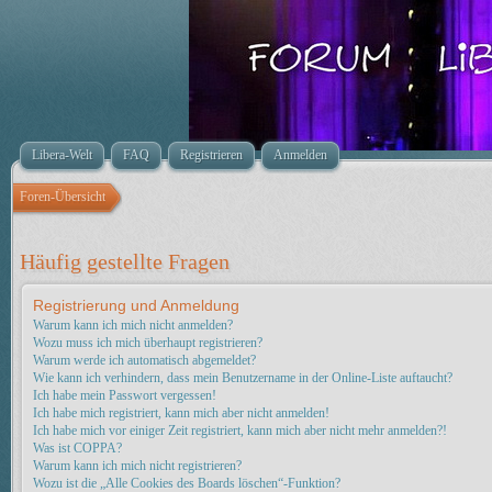
Libera-Welt
FAQ
Registrieren
Anmelden
Foren-Übersicht
Häufig gestellte Fragen
Registrierung und Anmeldung
Warum kann ich mich nicht anmelden?
Wozu muss ich mich überhaupt registrieren?
Warum werde ich automatisch abgemeldet?
Wie kann ich verhindern, dass mein Benutzername in der Online-Liste auftaucht?
Ich habe mein Passwort vergessen!
Ich habe mich registriert, kann mich aber nicht anmelden!
Ich habe mich vor einiger Zeit registriert, kann mich aber nicht mehr anmelden?!
Was ist COPPA?
Warum kann ich mich nicht registrieren?
Wozu ist die „Alle Cookies des Boards löschen“-Funktion?