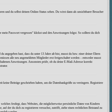
oren und du selbst deinen Online-Status sehen. Du wirst dann als unsichtbarer Besucher
be mein Passwort vergessen“ klickst und den Anweisungen folgst. So solltest du dich
d du angegeben hast, dass du unter 13 Jahre alt bist, musst du bzw. einer deiner Eltern
s müssen alle neu angemeldeten Mitglieder erst freigeschaltet werden – entweder musst
t enthaltenen Anweisungen. Ansonsten prüfe, ob du deine E-Mail-Adresse korrekt
trator.
eit keine Beiträge geschrieben haben, um die Datenbankgröße zu verringern. Registriere
 welches festlegt, dass Websites, die möglicherweise persönliche Daten von Kindern
uf der du dich zu registrieren versuchst, zutrifft, ziehe einen rechtlichen Beistand zu
handelt werden.