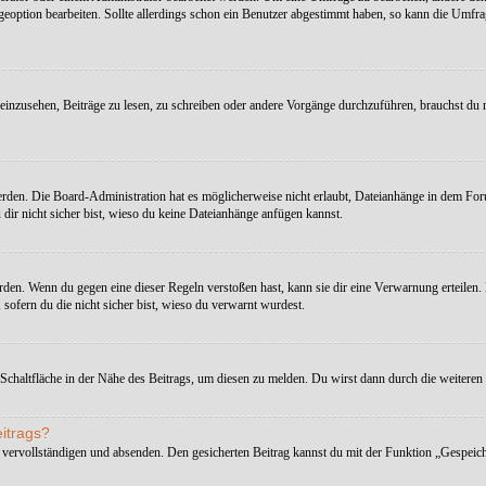
option bearbeiten. Sollte allerdings schon ein Benutzer abgestimmt haben, so kann die Umfr
nzusehen, Beiträge zu lesen, zu schreiben oder andere Vorgänge durchzuführen, brauchst du 
den. Die Board-Administration hat es möglicherweise nicht erlaubt, Dateianhänge in dem For
dir nicht sicher bist, wieso du keine Dateianhänge anfügen kannst.
rden. Wenn du gegen eine dieser Regeln verstoßen hast, kann sie dir eine Verwarnung erteilen. B
sofern du die nicht sicher bist, wieso du verwarnt wurdest.
Schaltfläche in der Nähe des Beitrags, um diesen zu melden. Du wirst dann durch die weiteren S
eitrags?
 vervollständigen und absenden. Den gesicherten Beitrag kannst du mit der Funktion „Gespeich