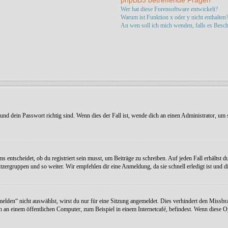
phpBB3 betreffende Fragen
Wer hat diese Forensoftware entwickelt?
Warum ist Funktion x oder y nicht enthalten
An wen soll ich mich wenden, falls es Besc
nd dein Passwort richtig sind. Wenn dies der Fall ist, wende dich an einen Administrator, um s
entscheidet, ob du registriert sein musst, um Beiträge zu schreiben. Auf jeden Fall erhältst du 
zergruppen und so weiter. Wir empfehlen dir eine Anmeldung, da sie schnell erledigt ist und dir
en“ nicht auswählst, wirst du nur für eine Sitzung angemeldet. Dies verhindert den Missbra
an einem öffentlichen Computer, zum Beispiel in einem Internetcafé, befindest. Wenn diese Op