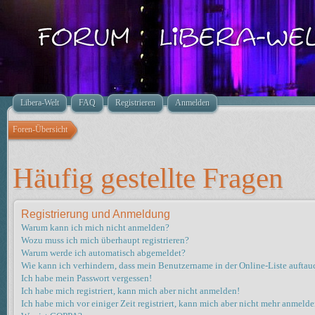
Libera-Welt
FAQ
Registrieren
Anmelden
Foren-Übersicht
Häufig gestellte Fragen
Registrierung und Anmeldung
Warum kann ich mich nicht anmelden?
Wozu muss ich mich überhaupt registrieren?
Warum werde ich automatisch abgemeldet?
Wie kann ich verhindern, dass mein Benutzername in der Online-Liste auftau
Ich habe mein Passwort vergessen!
Ich habe mich registriert, kann mich aber nicht anmelden!
Ich habe mich vor einiger Zeit registriert, kann mich aber nicht mehr anmelde