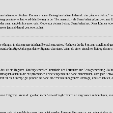
earbeiten oder löschen. Du kannst einen Beitrag bearbeiten, indem du das „Ändere Beitrag“-Sym
rag geantwortet hat, wird dein Beitrag in der Themenansicht als überarbeitet gekennzeichnet. E
r wenn ein Administrator oder Moderator deinen Beitrag überarbeitet hat. Diese können jedoch, 
ereits jemand darauf geantwortet hat.
stellungen in deinem persönlichen Bereich entwerfen. Nachdem du die Signatur erstellt und ges
standardmäßige Anhängen deiner Signatur aktivierst. Wenn du einen einzelnen Beitrag dennoch 
dest du ein Register „Umfrage erstellen“ unterhalb des Formulars zur Beitragserstellung. Sollte
rtmöglichkeiten in die entsprechenden Felder eingeben und dabei sicherstellen, dass jede Antw
mit für die Umfrage gilt (0 bedeutet dabei eine zeitlich unbegrenzte Umfrage) und schließlich,
on festgelegt. Wenn du glaubst, mehr Antwortmöglichkeiten als zugelassen zu benötigen, konta
ator oder einem Administrator bearbeitet werden. Um eine Umfrage zu bearbeiten, ändere den