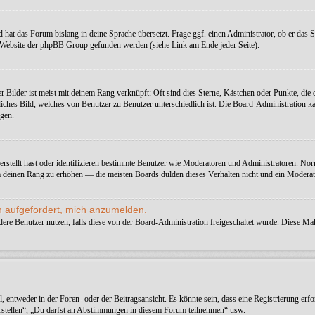
 hat das Forum bislang in deine Sprache übersetzt. Frage ggf. einen Administrator, ob er das Spr
r Website der phpBB Group gefunden werden (siehe Link am Ende jeder Seite).
r Bilder ist meist mit deinem Rang verknüpft: Oft sind dies Sterne, Kästchen oder Punkte, die
rsönliches Bild, welches von Benutzer zu Benutzer unterschiedlich ist. Die Board-Administrati
agen.
erstellt hast oder identifizieren bestimmte Benutzer wie Moderatoren und Administratoren. Nor
um deinen Rang zu erhöhen — die meisten Boards dulden dieses Verhalten nicht und ein Modera
h aufgefordert, mich anzumelden.
andere Benutzer nutzen, falls diese von der Board-Administration freigeschaltet wurde. Diese
ntweder in der Foren- oder der Beitragsansicht. Es könnte sein, dass eine Registrierung erfor
erstellen“, „Du darfst an Abstimmungen in diesem Forum teilnehmen“ usw.