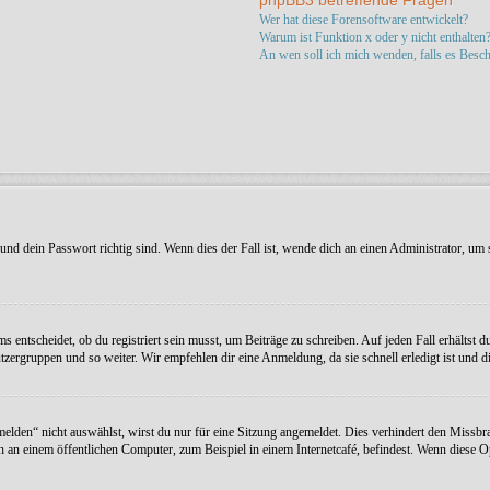
phpBB3 betreffende Fragen
Wer hat diese Forensoftware entwickelt?
Warum ist Funktion x oder y nicht enthalten
An wen soll ich mich wenden, falls es Besc
nd dein Passwort richtig sind. Wenn dies der Fall ist, wende dich an einen Administrator, um s
entscheidet, ob du registriert sein musst, um Beiträge zu schreiben. Auf jeden Fall erhältst du 
zergruppen und so weiter. Wir empfehlen dir eine Anmeldung, da sie schnell erledigt ist und dir
en“ nicht auswählst, wirst du nur für eine Sitzung angemeldet. Dies verhindert den Missbra
an einem öffentlichen Computer, zum Beispiel in einem Internetcafé, befindest. Wenn diese Op