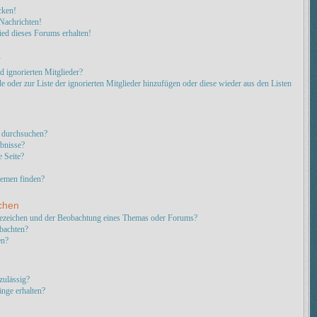
cken!
Nachrichten!
ed dieses Forums erhalten!
r
d ignorierten Mitglieder?
e oder zur Liste der ignorierten Mitglieder hinzufügen oder diese wieder aus den Listen
 durchsuchen?
ebnisse?
 Seite?
hemen finden?
chen
sezeichen und der Beobachtung eines Themas oder Forums?
bachten?
en?
zulässig?
änge erhalten?