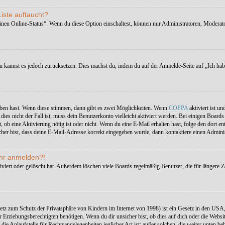
iste auftaucht?
einen Online-Status“. Wenn du diese Option einschaltest, können nur Administratoren, Moderat
 du kannst es jedoch zurücksetzen. Dies machst du, indem du auf der Anmelde-Seite auf „Ich ha
eben hast. Wenn diese stimmen, dann gibt es zwei Möglichkeiten. Wenn
COPPA
aktiviert ist un
ies nicht der Fall ist, muss dein Benutzerkonto vielleicht aktiviert werden. Bei einigen Board
ilt, ob eine Aktivierung nötig ist oder nicht. Wenn du eine E-Mail erhalten hast, folge den dor
her bist, dass deine E-Mail-Adresse korrekt eingegeben wurde, dann kontaktiere einen Adminis
mehr anmelden?!
viert oder gelöscht hat. Außerdem löschen viele Boards regelmäßig Benutzer, die für längere Z
tz zum Schutz der Privatsphäre von Kindern im Internet von 1998) ist ein Gesetz in den USA,
rziehungsberechtigten benötigen. Wenn du dir unsicher bist, ob dies auf dich oder die Website, a
ie Anlaufstelle für Rechtsangelegenheiten jeglicher Art ist; außer solchen, die weiter unten be