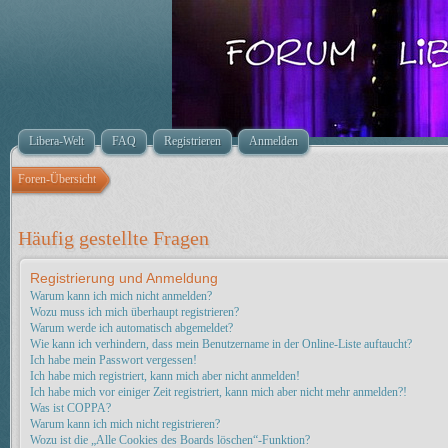
Libera-Welt
FAQ
Registrieren
Anmelden
Foren-Übersicht
Häufig gestellte Fragen
Registrierung und Anmeldung
Warum kann ich mich nicht anmelden?
Wozu muss ich mich überhaupt registrieren?
Warum werde ich automatisch abgemeldet?
Wie kann ich verhindern, dass mein Benutzername in der Online-Liste auftaucht?
Ich habe mein Passwort vergessen!
Ich habe mich registriert, kann mich aber nicht anmelden!
Ich habe mich vor einiger Zeit registriert, kann mich aber nicht mehr anmelden?!
Was ist COPPA?
Warum kann ich mich nicht registrieren?
Wozu ist die „Alle Cookies des Boards löschen“-Funktion?