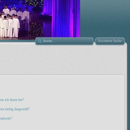
Erweiterte Suche
ete ich ihnen bei?
n farbig dargestellt?
artseite?