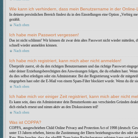
Wie kann ich verhindern, dass mein Benutzername in der Online-L
In deinem persönlichen Bereich findest du in den Einstellungen eine Option „Verbirg m
gezählt.
Nach oben
Ich habe mein Passwort vergessen!
Das ist nicht schlimm! Wir können dir zwar dein altes Passwort nicht wieder mitteilen,
schnell wieder anmelden können.
Nach oben
Ich habe mich registriert, kann mich aber nicht anmelden!
Überprüfe zuerst, ob du den richtigen Benutzernamen und das richtige Passwort eingeg
oder deiner Erziehungsberechtigten den Anweisungen folgen, die du erhalten hast. Wenn d
du dies selbst erledigen oder ein Administrator. Bei der Registrierung wurde dir mitgete
eingegeben hast oder die E-Mail von einem Spam-Filter blockiert wurde. Wenn du dir sic
Nach oben
Ich habe mich vor einiger Zeit registriert, kann mich aber nicht 
Es kann sein, dass ein Administrator dein Benutzerkonto aus verschieden Gründen deakti
dich einfach erneut und nimm aktiv an den Diskussionen teil!
Nach oben
Was ist COPPA?
COPPA, ausgeschrieben Child Online Privacy and Protection Act of 1998 (deutsch: Gese
unter 13 Jahren erheben, hierzu die Zustimmung der Eltern beziehungsweise des oder der E
Rate. Bitte beachte, dass das phpBB-Team keine Rechtsberatung anbieten kann und nicht d