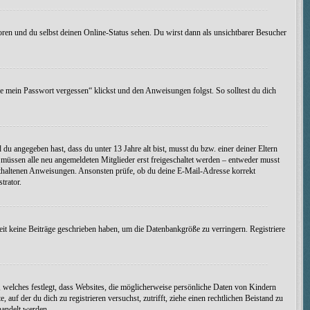
oren und du selbst deinen Online-Status sehen. Du wirst dann als unsichtbarer Besucher
be mein Passwort vergessen“ klickst und den Anweisungen folgst. So solltest du dich
d du angegeben hast, dass du unter 13 Jahre alt bist, musst du bzw. einer deiner Eltern
s müssen alle neu angemeldeten Mitglieder erst freigeschaltet werden – entweder musst
t enthaltenen Anweisungen. Ansonsten prüfe, ob du deine E-Mail-Adresse korrekt
trator.
eit keine Beiträge geschrieben haben, um die Datenbankgröße zu verringern. Registriere
 welches festlegt, dass Websites, die möglicherweise persönliche Daten von Kindern
uf der du dich zu registrieren versuchst, zutrifft, ziehe einen rechtlichen Beistand zu
handelt werden.