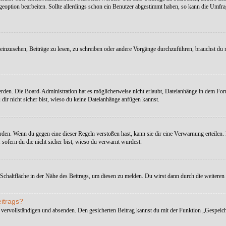
option bearbeiten. Sollte allerdings schon ein Benutzer abgestimmt haben, so kann die Umfr
nzusehen, Beiträge zu lesen, zu schreiben oder andere Vorgänge durchzuführen, brauchst du 
den. Die Board-Administration hat es möglicherweise nicht erlaubt, Dateianhänge in dem For
dir nicht sicher bist, wieso du keine Dateianhänge anfügen kannst.
rden. Wenn du gegen eine dieser Regeln verstoßen hast, kann sie dir eine Verwarnung erteilen. B
sofern du die nicht sicher bist, wieso du verwarnt wurdest.
Schaltfläche in der Nähe des Beitrags, um diesen zu melden. Du wirst dann durch die weiteren S
eitrags?
 vervollständigen und absenden. Den gesicherten Beitrag kannst du mit der Funktion „Gespeich