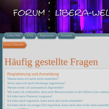
Libera-Welt
FAQ
Registrieren
Anmelden
Foren-Übersicht
Häufig gestellte Fragen
Registrierung und Anmeldung
Warum kann ich mich nicht anmelden?
Wozu muss ich mich überhaupt registrieren?
Warum werde ich automatisch abgemeldet?
Wie kann ich verhindern, dass mein Benutzername in der Online-Liste auftau
Ich habe mein Passwort vergessen!
Ich habe mich registriert, kann mich aber nicht anmelden!
Ich habe mich vor einiger Zeit registriert, kann mich aber nicht mehr anmelde