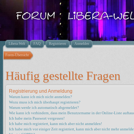
Libera-Welt
FAQ
Registrieren
Anmelden
Foren-Übersicht
Häufig gestellte Fragen
Registrierung und Anmeldung
Warum kann ich mich nicht anmelden?
Wozu muss ich mich überhaupt registrieren?
Warum werde ich automatisch abgemeldet?
Wie kann ich verhindern, dass mein Benutzername in der Online-Liste auftau
Ich habe mein Passwort vergessen!
Ich habe mich registriert, kann mich aber nicht anmelden!
Ich habe mich vor einiger Zeit registriert, kann mich aber nicht mehr anmelde