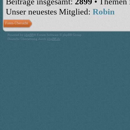
Beiträge insgesamt:
2899
• Themen 
Unser neuestes Mitglied:
Robin
Foren-Übersicht
Powered by
phpBB
® Forum Software © phpBB Group
Deutsche Übersetzung durch
phpBB.de