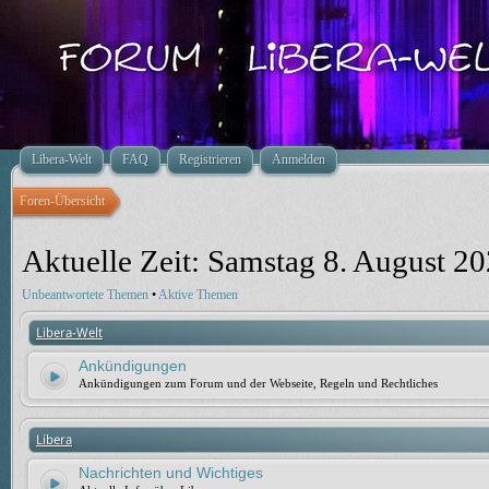
Libera-Welt
FAQ
Registrieren
Anmelden
Foren-Übersicht
Aktuelle Zeit: Samstag 8. August 20
Unbeantwortete Themen
•
Aktive Themen
Libera-Welt
Ankündigungen
Ankündigungen zum Forum und der Webseite, Regeln und Rechtliches
Libera
Nachrichten und Wichtiges