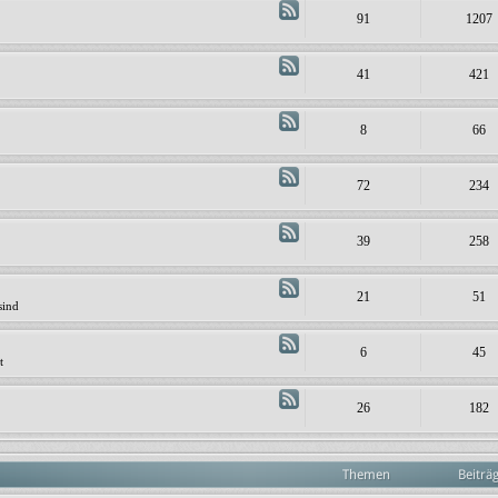
91
1207
41
421
8
66
72
234
39
258
21
51
sind
6
45
t
26
182
Themen
Beiträ