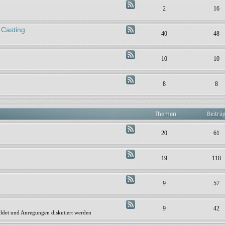
2
16
 Casting
40
48
10
10
8
8
Themen
Beiträ
20
61
19
118
9
57
9
42
ldet und Anregungen diskutiert werden