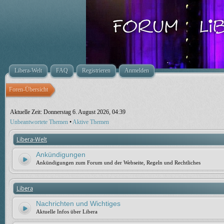
Libera-Welt
FAQ
Registrieren
Anmelden
Foren-Übersicht
Aktuelle Zeit: Donnerstag 6. August 2026, 04:39
Unbeantwortete Themen
•
Aktive Themen
Libera-Welt
Ankündigungen
Ankündigungen zum Forum und der Webseite, Regeln und Rechtliches
Libera
Nachrichten und Wichtiges
Aktuelle Infos über Libera