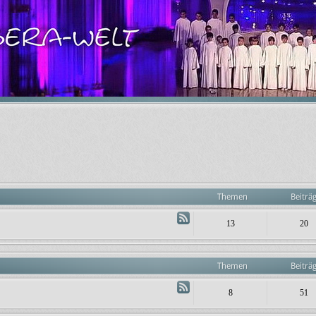
Themen
Beiträ
13
20
Themen
Beiträ
8
51