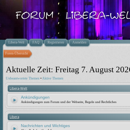
Libera-Welt
FAQ
Registrieren
Anmelden
Foren-Übersicht
Aktuelle Zeit: Freitag 7. August 202
Unbeantwortete Themen
•
Aktive Themen
Libera-Welt
Ankündigungen
Ankündigungen zum Forum und der Webseite, Regeln und Rechtliches
Libera
Nachrichten und Wichtiges