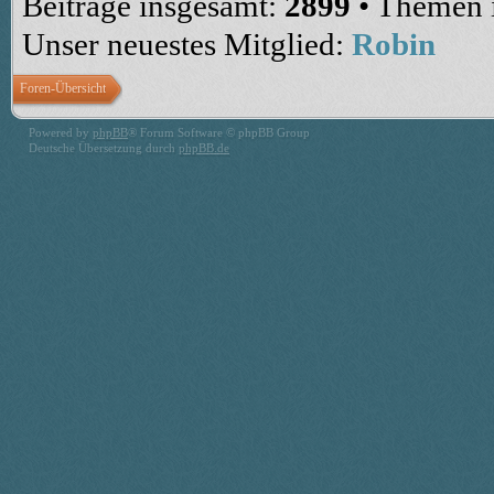
Beiträge insgesamt:
2899
• Themen 
Unser neuestes Mitglied:
Robin
Foren-Übersicht
Powered by
phpBB
® Forum Software © phpBB Group
Deutsche Übersetzung durch
phpBB.de