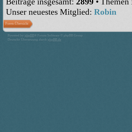
Beiträge insgesamt:
2899
• Themen 
Unser neuestes Mitglied:
Robin
Foren-Übersicht
Powered by
phpBB
® Forum Software © phpBB Group
Deutsche Übersetzung durch
phpBB.de