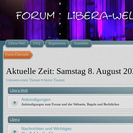
Libera-Welt
FAQ
Registrieren
Anmelden
Foren-Übersicht
Aktuelle Zeit: Samstag 8. August 20
Unbeantwortete Themen
•
Aktive Themen
Libera-Welt
Ankündigungen
Ankündigungen zum Forum und der Webseite, Regeln und Rechtliches
Libera
Nachrichten und Wichtiges