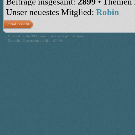
Beiträge insgesamt:
2899
• Themen 
Unser neuestes Mitglied:
Robin
Foren-Übersicht
Powered by
phpBB
® Forum Software © phpBB Group
Deutsche Übersetzung durch
phpBB.de