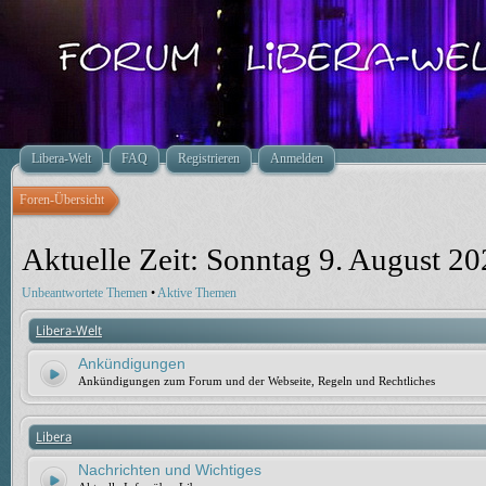
Libera-Welt
FAQ
Registrieren
Anmelden
Foren-Übersicht
Aktuelle Zeit: Sonntag 9. August 20
Unbeantwortete Themen
•
Aktive Themen
Libera-Welt
Ankündigungen
Ankündigungen zum Forum und der Webseite, Regeln und Rechtliches
Libera
Nachrichten und Wichtiges