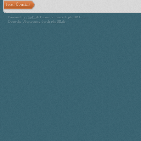
Foren-Übersicht
Powered by
phpBB
® Forum Software © phpBB Group
Deutsche Übersetzung durch
phpBB.de