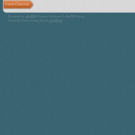
Foren-Übersicht
Powered by
phpBB
® Forum Software © phpBB Group
Deutsche Übersetzung durch
phpBB.de