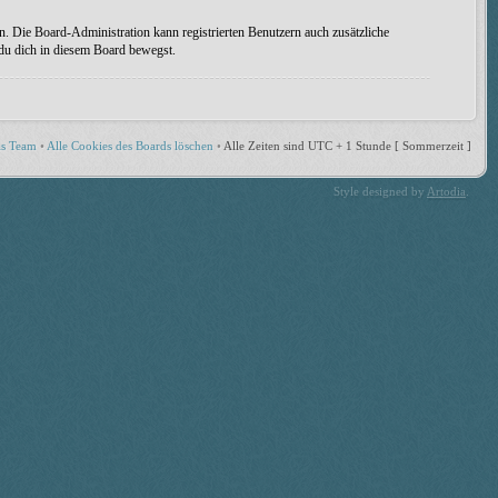
n. Die Board-Administration kann registrierten Benutzern auch zusätzliche
 du dich in diesem Board bewegst.
s Team
•
Alle Cookies des Boards löschen
•
Alle Zeiten sind UTC + 1 Stunde [ Sommerzeit ]
Style designed by
Artodia
.