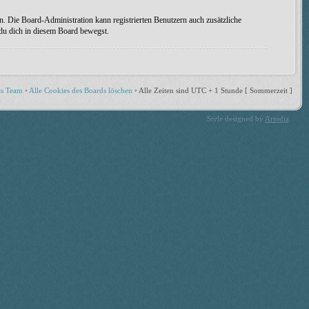
n. Die Board-Administration kann registrierten Benutzern auch zusätzliche
 du dich in diesem Board bewegst.
s Team
•
Alle Cookies des Boards löschen
•
Alle Zeiten sind UTC + 1 Stunde [ Sommerzeit ]
Style designed by
Artodia
.