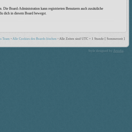
n. Die Board-Administration kann registrierten Benutzern auch zusätzliche
 du dich in diesem Board bewegst.
s Team
•
Alle Cookies des Boards löschen
•
Alle Zeiten sind UTC + 1 Stunde [ Sommerzeit ]
Style designed by
Artodia
.