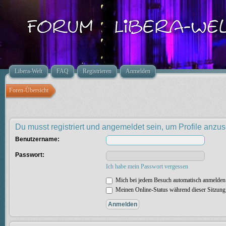
Libera-Welt
FAQ
Registrieren
Anmelden
Foren-Übersicht
Du musst registriert und angemeldet sein, um Profile anzu
Benutzername:
Passwort:
Ich habe mein Passwort vergessen
Mich bei jedem Besuch automatisch anmelden
Meinen Online-Status während dieser Sitzung