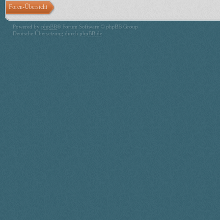
Foren-Übersicht
Powered by
phpBB
® Forum Software © phpBB Group
Deutsche Übersetzung durch
phpBB.de