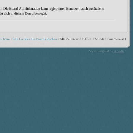
n. Die Board-Administration kann registrierten Benutzern auch zusätzliche
 du dich in diesem Board bewegst.
s Team
•
Alle Cookies des Boards löschen
•
Alle Zeiten sind UTC + 1 Stunde [ Sommerzeit ]
Style designed by
Artodia
.