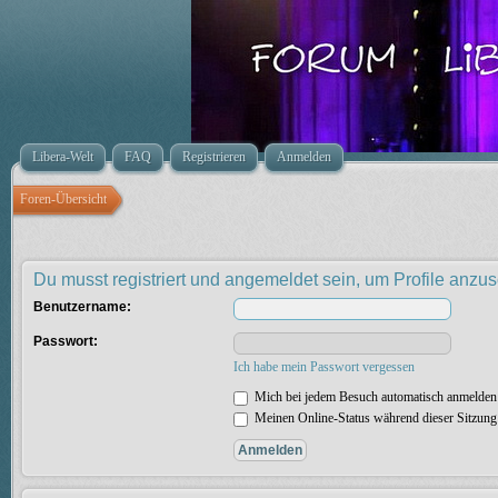
Libera-Welt
FAQ
Registrieren
Anmelden
Foren-Übersicht
Du musst registriert und angemeldet sein, um Profile anzu
Benutzername:
Passwort:
Ich habe mein Passwort vergessen
Mich bei jedem Besuch automatisch anmelden
Meinen Online-Status während dieser Sitzung