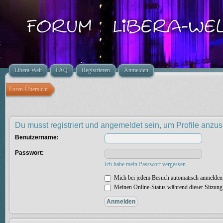
Libera-Welt
FAQ
Registrieren
Anmelden
Foren-Übersicht
Du musst registriert und angemeldet sein, um Profile anzu
Benutzername:
Passwort:
Ich habe mein Passwort vergessen
Mich bei jedem Besuch automatisch anmelden
Meinen Online-Status während dieser Sitzung