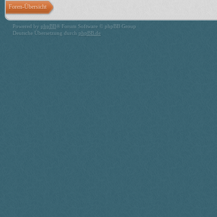
Foren-Übersicht
Powered by
phpBB
® Forum Software © phpBB Group
Deutsche Übersetzung durch
phpBB.de