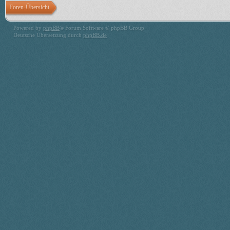
Foren-Übersicht
Powered by
phpBB
® Forum Software © phpBB Group
Deutsche Übersetzung durch
phpBB.de