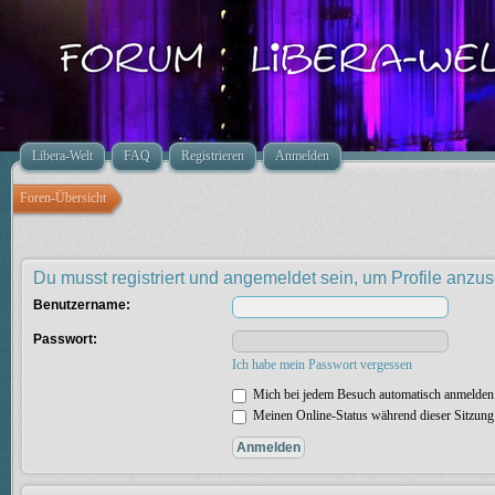
Libera-Welt
FAQ
Registrieren
Anmelden
Foren-Übersicht
Du musst registriert und angemeldet sein, um Profile anzu
Benutzername:
Passwort:
Ich habe mein Passwort vergessen
Mich bei jedem Besuch automatisch anmelden
Meinen Online-Status während dieser Sitzung