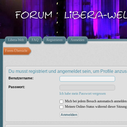
Libera-Welt
FAQ
Registrieren
Anmelden
Foren-Übersicht
Du musst registriert und angemeldet sein, um Profile anzu
Benutzername:
Passwort:
Ich habe mein Passwort vergessen
Mich bei jedem Besuch automatisch anmelden
Meinen Online-Status während dieser Sitzung