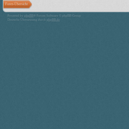
Foren-Übersicht
Powered by
phpBB
® Forum Software © phpBB Group
Deutsche Übersetzung durch
phpBB.de