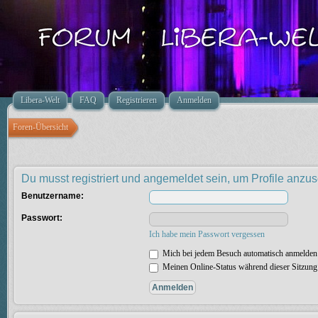
Libera-Welt
FAQ
Registrieren
Anmelden
Foren-Übersicht
Du musst registriert und angemeldet sein, um Profile anzu
Benutzername:
Passwort:
Ich habe mein Passwort vergessen
Mich bei jedem Besuch automatisch anmelden
Meinen Online-Status während dieser Sitzung