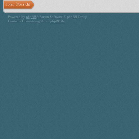
Foren-Übersicht
Powered by
phpBB
® Forum Software © phpBB Group
Deutsche Übersetzung durch
phpBB.de