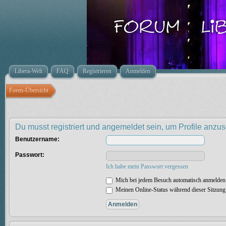
Libera-Welt
FAQ
Registrieren
Anmelden
Foren-Übersicht
Du musst registriert und angemeldet sein, um Profile anzu
Benutzername:
Passwort:
Ich habe mein Passwort vergessen
Mich bei jedem Besuch automatisch anmelden
Meinen Online-Status während dieser Sitzung