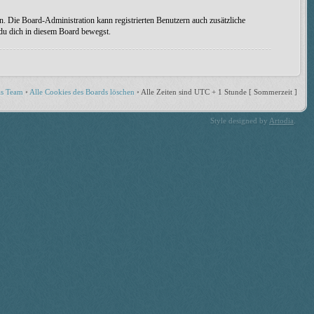
n. Die Board-Administration kann registrierten Benutzern auch zusätzliche
 du dich in diesem Board bewegst.
s Team
•
Alle Cookies des Boards löschen
•
Alle Zeiten sind UTC + 1 Stunde [ Sommerzeit ]
Style designed by
Artodia
.