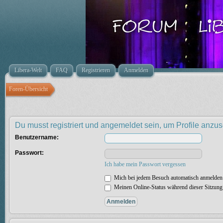
Libera-Welt
FAQ
Registrieren
Anmelden
Foren-Übersicht
Du musst registriert und angemeldet sein, um Profile anzu
Benutzername:
Passwort:
Ich habe mein Passwort vergessen
Mich bei jedem Besuch automatisch anmelden
Meinen Online-Status während dieser Sitzung