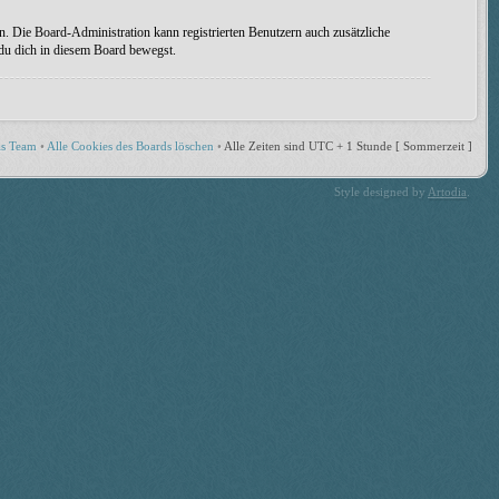
n. Die Board-Administration kann registrierten Benutzern auch zusätzliche
 du dich in diesem Board bewegst.
s Team
•
Alle Cookies des Boards löschen
•
Alle Zeiten sind UTC + 1 Stunde [ Sommerzeit ]
Style designed by
Artodia
.