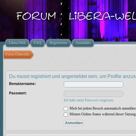
Libera-Welt
FAQ
Registrieren
Anmelden
Foren-Übersicht
Du musst registriert und angemeldet sein, um Profile anzu
Benutzername:
Passwort:
Ich habe mein Passwort vergessen
Mich bei jedem Besuch automatisch anmelden
Meinen Online-Status während dieser Sitzung