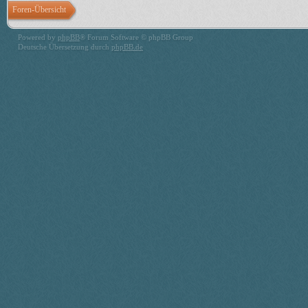
Foren-Übersicht
Powered by
phpBB
® Forum Software © phpBB Group
Deutsche Übersetzung durch
phpBB.de