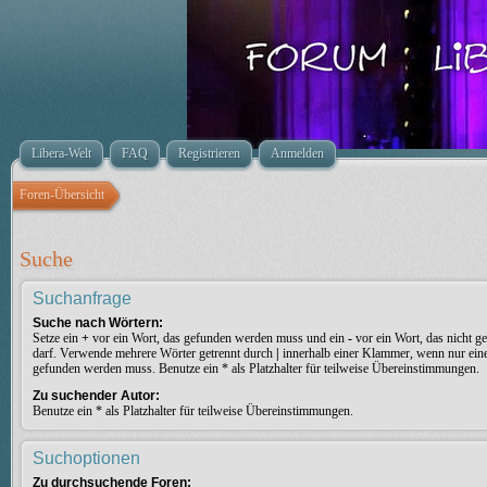
Libera-Welt
FAQ
Registrieren
Anmelden
Foren-Übersicht
Suche
Suchanfrage
Suche nach Wörtern:
Setze ein
+
vor ein Wort, das gefunden werden muss und ein
-
vor ein Wort, das nicht 
darf. Verwende mehrere Wörter getrennt durch
|
innerhalb einer Klammer, wenn nur ein
gefunden werden muss. Benutze ein * als Platzhalter für teilweise Übereinstimmungen.
Zu suchender Autor:
Benutze ein * als Platzhalter für teilweise Übereinstimmungen.
Suchoptionen
Zu durchsuchende Foren: