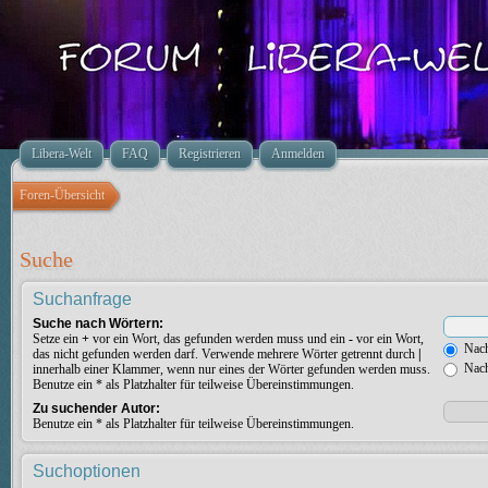
Libera-Welt
FAQ
Registrieren
Anmelden
Foren-Übersicht
Suche
Suchanfrage
Suche nach Wörtern:
Setze ein
+
vor ein Wort, das gefunden werden muss und ein
-
vor ein Wort,
Nach
das nicht gefunden werden darf. Verwende mehrere Wörter getrennt durch
|
Nach
innerhalb einer Klammer, wenn nur eines der Wörter gefunden werden muss.
Benutze ein * als Platzhalter für teilweise Übereinstimmungen.
Zu suchender Autor:
Benutze ein * als Platzhalter für teilweise Übereinstimmungen.
Suchoptionen