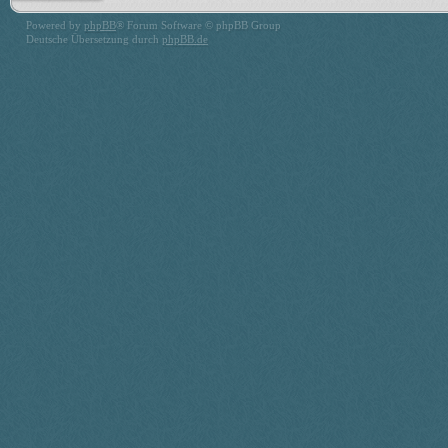
Powered by
phpBB
® Forum Software © phpBB Group
Deutsche Übersetzung durch
phpBB.de