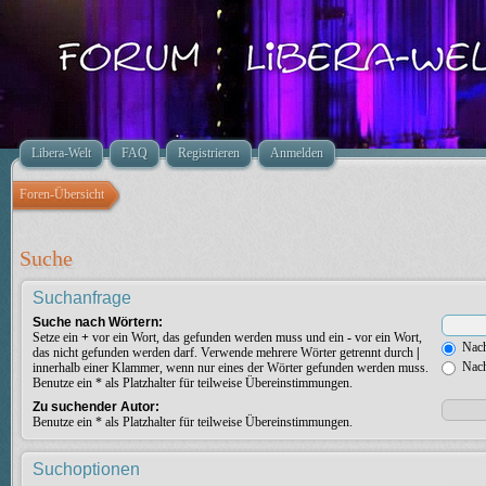
Libera-Welt
FAQ
Registrieren
Anmelden
Foren-Übersicht
Suche
Suchanfrage
Suche nach Wörtern:
Setze ein
+
vor ein Wort, das gefunden werden muss und ein
-
vor ein Wort,
Nach
das nicht gefunden werden darf. Verwende mehrere Wörter getrennt durch
|
Nach
innerhalb einer Klammer, wenn nur eines der Wörter gefunden werden muss.
Benutze ein * als Platzhalter für teilweise Übereinstimmungen.
Zu suchender Autor:
Benutze ein * als Platzhalter für teilweise Übereinstimmungen.
Suchoptionen