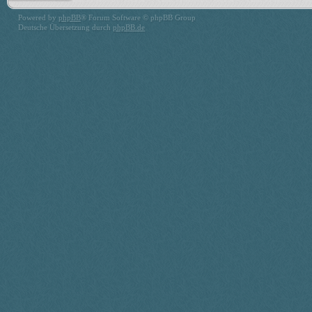
Powered by
phpBB
® Forum Software © phpBB Group
Deutsche Übersetzung durch
phpBB.de