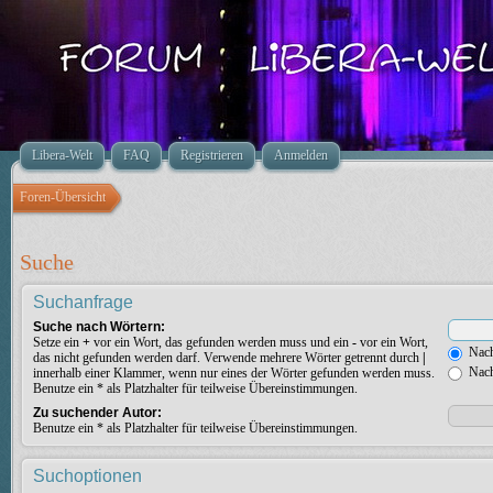
Libera-Welt
FAQ
Registrieren
Anmelden
Foren-Übersicht
Suche
Suchanfrage
Suche nach Wörtern:
Setze ein
+
vor ein Wort, das gefunden werden muss und ein
-
vor ein Wort,
Nach
das nicht gefunden werden darf. Verwende mehrere Wörter getrennt durch
|
Nach
innerhalb einer Klammer, wenn nur eines der Wörter gefunden werden muss.
Benutze ein * als Platzhalter für teilweise Übereinstimmungen.
Zu suchender Autor:
Benutze ein * als Platzhalter für teilweise Übereinstimmungen.
Suchoptionen