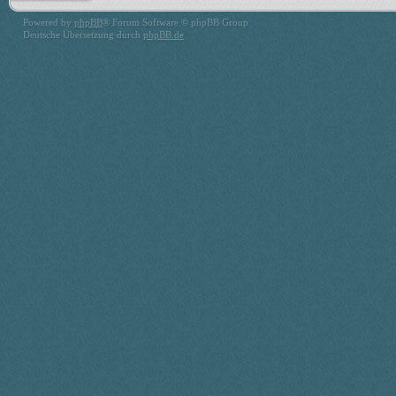
Powered by
phpBB
® Forum Software © phpBB Group
Deutsche Übersetzung durch
phpBB.de