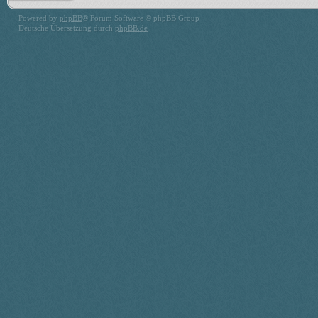
Powered by
phpBB
® Forum Software © phpBB Group
Deutsche Übersetzung durch
phpBB.de