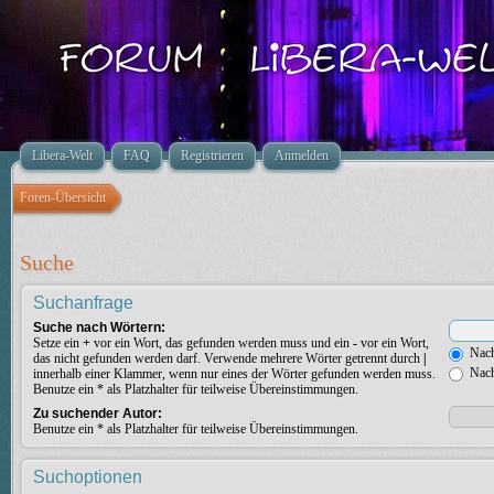
Libera-Welt
FAQ
Registrieren
Anmelden
Foren-Übersicht
Suche
Suchanfrage
Suche nach Wörtern:
Setze ein
+
vor ein Wort, das gefunden werden muss und ein
-
vor ein Wort,
Nach
das nicht gefunden werden darf. Verwende mehrere Wörter getrennt durch
|
Nach
innerhalb einer Klammer, wenn nur eines der Wörter gefunden werden muss.
Benutze ein * als Platzhalter für teilweise Übereinstimmungen.
Zu suchender Autor:
Benutze ein * als Platzhalter für teilweise Übereinstimmungen.
Suchoptionen