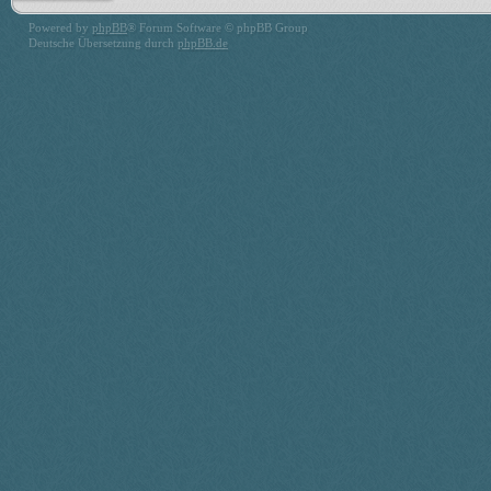
Powered by
phpBB
® Forum Software © phpBB Group
Deutsche Übersetzung durch
phpBB.de