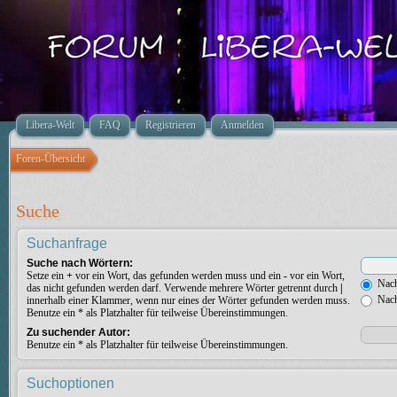
Libera-Welt
FAQ
Registrieren
Anmelden
Foren-Übersicht
Suche
Suchanfrage
Suche nach Wörtern:
Setze ein
+
vor ein Wort, das gefunden werden muss und ein
-
vor ein Wort,
Nach
das nicht gefunden werden darf. Verwende mehrere Wörter getrennt durch
|
Nach
innerhalb einer Klammer, wenn nur eines der Wörter gefunden werden muss.
Benutze ein * als Platzhalter für teilweise Übereinstimmungen.
Zu suchender Autor:
Benutze ein * als Platzhalter für teilweise Übereinstimmungen.
Suchoptionen