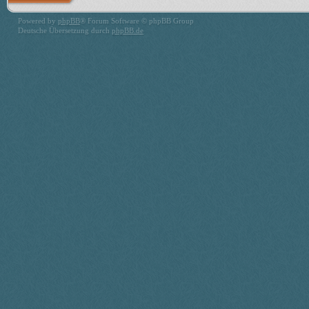
Powered by
phpBB
® Forum Software © phpBB Group
Deutsche Übersetzung durch
phpBB.de