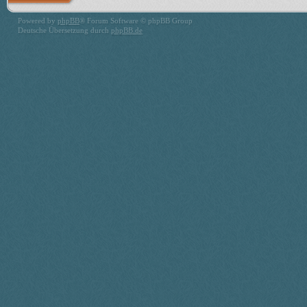
Powered by
phpBB
® Forum Software © phpBB Group
Deutsche Übersetzung durch
phpBB.de