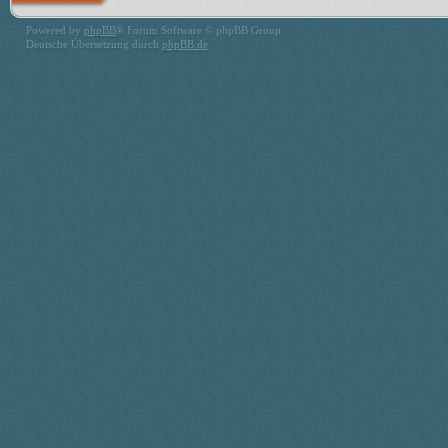
Powered by
phpBB
® Forum Software © phpBB Group
Deutsche Übersetzung durch
phpBB.de