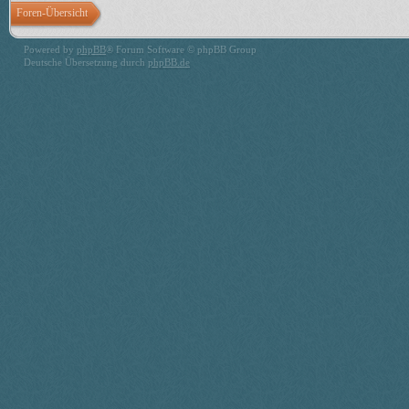
Foren-Übersicht
Powered by
phpBB
® Forum Software © phpBB Group
Deutsche Übersetzung durch
phpBB.de