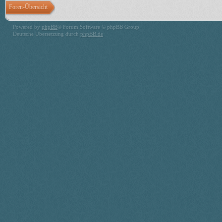
Foren-Übersicht
Powered by
phpBB
® Forum Software © phpBB Group
Deutsche Übersetzung durch
phpBB.de