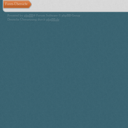
Foren-Übersicht
Powered by
phpBB
® Forum Software © phpBB Group
Deutsche Übersetzung durch
phpBB.de