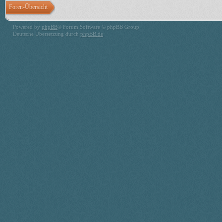
Foren-Übersicht
Powered by
phpBB
® Forum Software © phpBB Group
Deutsche Übersetzung durch
phpBB.de