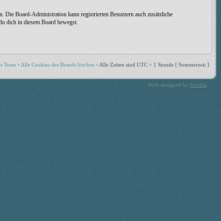
n. Die Board-Administration kann registrierten Benutzern auch zusätzliche
 du dich in diesem Board bewegst.
s Team
•
Alle Cookies des Boards löschen
•
Alle Zeiten sind UTC + 1 Stunde [ Sommerzeit ]
Style designed by
Artodia
.