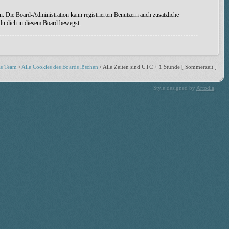
n. Die Board-Administration kann registrierten Benutzern auch zusätzliche
 du dich in diesem Board bewegst.
s Team
•
Alle Cookies des Boards löschen
•
Alle Zeiten sind UTC + 1 Stunde [ Sommerzeit ]
Style designed by
Artodia
.