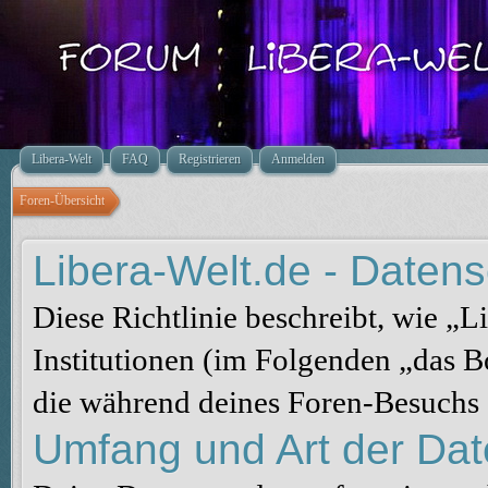
Libera-Welt
FAQ
Registrieren
Anmelden
Foren-Übersicht
Libera-Welt.de - Datensc
Diese Richtlinie beschreibt, wie „
Institutionen (im Folgenden „das 
die während deines Foren-Besuchs
Umfang und Art der Da