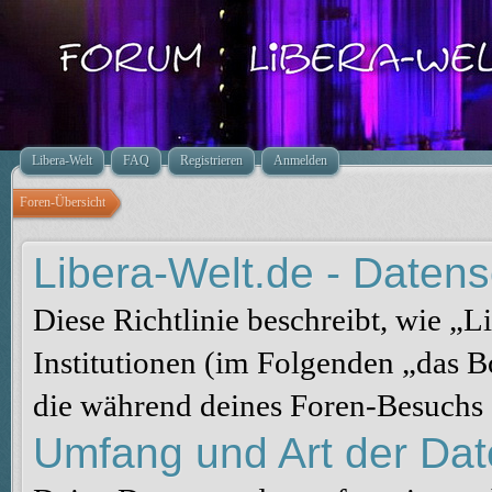
Libera-Welt
FAQ
Registrieren
Anmelden
Foren-Übersicht
Libera-Welt.de - Datensc
Diese Richtlinie beschreibt, wie „
Institutionen (im Folgenden „das 
die während deines Foren-Besuchs
Umfang und Art der Da