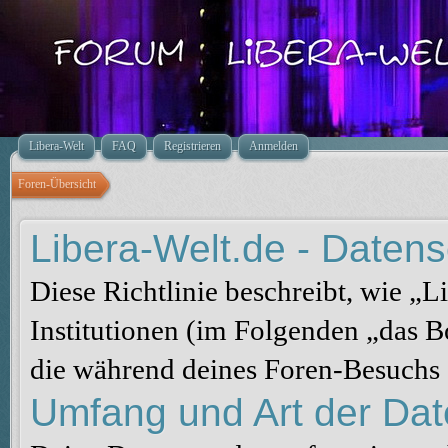
Libera-Welt
FAQ
Registrieren
Anmelden
Foren-Übersicht
Libera-Welt.de - Datensc
Diese Richtlinie beschreibt, wie „
Institutionen (im Folgenden „das 
die während deines Foren-Besuchs
Umfang und Art der Da