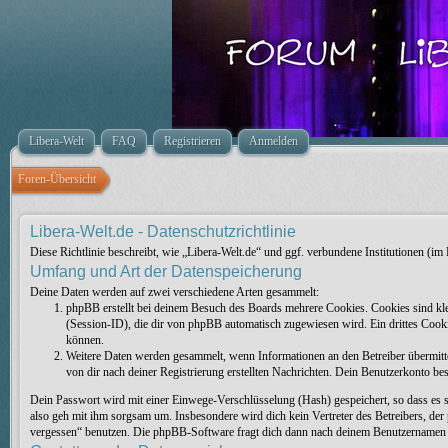
Libera-Welt
FAQ
Registrieren
Anmelden
Foren-Übersicht
Libera-Welt.de - Datenschutzrichtlinie
Diese Richtlinie beschreibt, wie „Libera-Welt.de“ und ggf. verbundene Institutionen
Umfang und Art der Datenspeicherung
Deine Daten werden auf zwei verschiedene Arten gesammelt:
phpBB erstellt bei deinem Besuch des Boards mehrere Cookies. Cookies sind kl
(Session-ID), die dir von phpBB automatisch zugewiesen wird. Ein drittes Cooki
können.
Weitere Daten werden gesammelt, wenn Informationen an den Betreiber übermittel
von dir nach deiner Registrierung erstellten Nachrichten. Dein Benutzerkonto 
Dein Passwort wird mit einer Einwege-Verschlüsselung (Hash) gespeichert, so dass es s
also geh mit ihm sorgsam um. Insbesondere wird dich kein Vertreter des Betreibers, de
vergessen“ benutzen. Die phpBB-Software fragt dich dann nach deinem Benutzernamen un