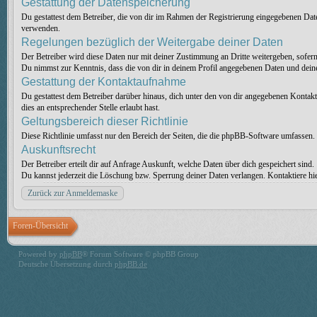
Gestattung der Datenspeicherung
Du gestattest dem Betreiber, die von dir im Rahmen der Registrierung eingegebenen Da
verwenden.
Regelungen bezüglich der Weitergabe deiner Daten
Der Betreiber wird diese Daten nur mit deiner Zustimmung an Dritte weitergeben, sofern 
Du nimmst zur Kenntnis, dass die von dir in deinem Profil angegebenen Daten und deine
Gestattung der Kontaktaufnahme
Du gestattest dem Betreiber darüber hinaus, dich unter den von dir angegebenen Kontaktd
dies an entsprechender Stelle erlaubt hast.
Geltungsbereich dieser Richtlinie
Diese Richtlinie umfasst nur den Bereich der Seiten, die die phpBB-Software umfassen. 
Auskunftsrecht
Der Betreiber erteilt dir auf Anfrage Auskunft, welche Daten über dich gespeichert sind.
Du kannst jederzeit die Löschung bzw. Sperrung deiner Daten verlangen. Kontaktiere hier
Zurück zur Anmeldemaske
Foren-Übersicht
Powered by
phpBB
® Forum Software © phpBB Group
Deutsche Übersetzung durch
phpBB.de