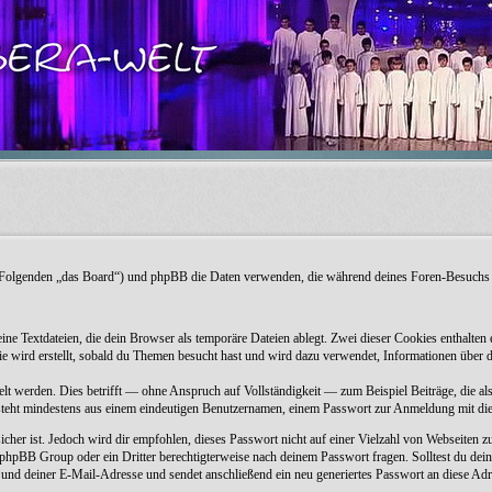
 (im Folgenden „das Board“) und phpBB die Daten verwenden, die während deines Foren-Besuch
eine Textdateien, die dein Browser als temporäre Dateien ablegt. Zwei dieser Cookies entha
e wird erstellt, sobald du Themen besucht hast und wird dazu verwendet, Informationen über d
t werden. Dies betrifft — ohne Anspruch auf Vollständigkeit — zum Beispiel Beiträge, die als
besteht mindestens aus einem eindeutigen Benutzernamen, einem Passwort zur Anmeldung mit d
icher ist. Jedoch wird dir empfohlen, dieses Passwort nicht auf einer Vielzahl von Webseiten 
r phpBB Group oder ein Dritter berechtigterweise nach deinem Passwort fragen. Solltest du de
d deiner E-Mail-Adresse und sendet anschließend ein neu generiertes Passwort an diese Adre