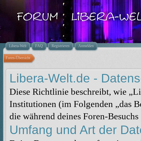
Libera-Welt
FAQ
Registrieren
Anmelden
Foren-Übersicht
Libera-Welt.de - Datensc
Diese Richtlinie beschreibt, wie „
Institutionen (im Folgenden „das 
die während deines Foren-Besuchs
Umfang und Art der Da