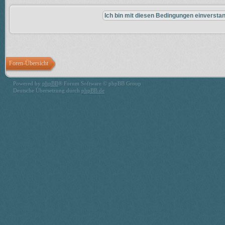
Foren-Übersicht
Powered by
phpBB
® Forum Software © phpBB Group
Deutsche Übersetzung durch
phpBB.de