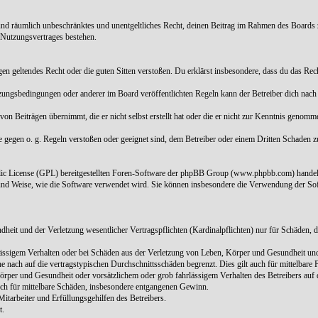
ch und räumlich unbeschränktes und unentgeltliches Recht, deinen Beitrag im Rahmen des Boards 
 Nutzungsvertrages bestehen.
 gegen geltendes Recht oder die guten Sitten verstoßen. Du erklärst insbesondere, dass du das Re
tzungsbedingungen oder anderer im Board veröffentlichten Regeln kann der Betreiber dich nac
von Beiträgen übernimmt, die er nicht selbst erstellt hat oder die er nicht zur Kenntnis genom
ie gegen o. g. Regeln verstoßen oder geeignet sind, dem Betreiber oder einem Dritten Schaden 
blic License (GPL) bereitgestellten Foren-Software der phpBB Group (www.phpbb.com) handel
und Weise, wie die Software verwendet wird. Sie können insbesondere die Verwendung der Sof
it und der Verletzung wesentlicher Vertragspflichten (Kardinalpflichten) nur für Schäden, die
ässigem Verhalten oder bei Schäden aus der Verletzung von Leben, Körper und Gesundheit und d
 nach auf die vertragstypischen Durchschnittsschäden begrenzt. Dies gilt auch für mittelbar
rper und Gesundheit oder vorsätzlichem oder grob fahrlässigem Verhalten des Betreibers auf 
auch für mittelbare Schäden, insbesondere entgangenen Gewinn.
itarbeiter und Erfüllungsgehilfen des Betreibers.
t.