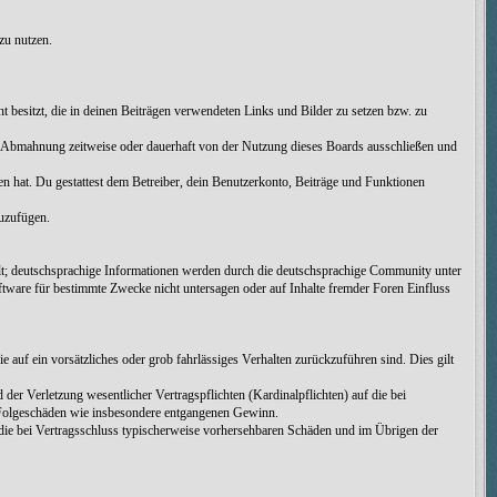
zu nutzen.
cht besitzt, die in deinen Beiträgen verwendeten Links und Bilder zu setzen bzw. zu
h Abmahnung zeitweise oder dauerhaft von der Nutzung dieses Boards ausschließen und
men hat. Du gestattest dem Betreiber, dein Benutzerkonto, Beiträge und Funktionen
zuzufügen.
t; deutschsprachige Informationen werden durch die deutschsprachige Community unter
tware für bestimmte Zwecke nicht untersagen oder auf Inhalte fremder Foren Einfluss
 auf ein vorsätzliches oder grob fahrlässiges Verhalten zurückzuführen sind. Dies gilt
er Verletzung wesentlicher Vertragspflichten (Kardinalpflichten) auf die bei
e Folgeschäden wie insbesondere entgangenen Gewinn.
die bei Vertragsschluss typischerweise vorhersehbaren Schäden und im Übrigen der