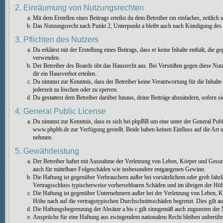
2. Einräumung von Nutzungsrechten
Mit dem Erstellen eines Beitrags erteilst du dem Betreiber ein einfaches, zeitli
Das Nutzungsrecht nach Punkt 2, Unterpunkt a bleibt auch nach Kündigung des
3. Pflichten des Nutzers
Du erklärst mit der Erstellung eines Beitrags, dass er keine Inhalte enthält, die
verwenden.
Der Betreiber des Boards übt das Hausrecht aus. Bei Verstößen gegen diese Nu
dir ein Hausverbot erteilen.
Du nimmst zur Kenntnis, dass der Betreiber keine Verantwortung für die Inhalte 
jederzeit zu löschen oder zu sperren.
Du gestattest dem Betreiber darüber hinaus, deine Beiträge abzuändern, sofern s
4. General Public License
Du nimmst zur Kenntnis, dass es sich bei phpBB um eine unter der General Pu
www.phpbb.de zur Verfügung gestellt. Beide haben keinen Einfluss auf die Art 
nehmen.
5. Gewährleistung
Der Betreiber haftet mit Ausnahme der Verletzung von Leben, Körper und Gesundhe
auch für mittelbare Folgeschäden wie insbesondere entgangenen Gewinn.
Die Haftung ist gegenüber Verbrauchern außer bei vorsätzlichem oder grob fahrl
Vertragsschluss typischerweise vorhersehbaren Schäden und im übrigen der Höhe
Die Haftung ist gegenüber Unternehmern außer bei der Verletzung von Leben, Kö
Höhe nach auf die vertragstypischen Durchschnittsschäden begrenzt. Dies gilt 
Die Haftungsbegrenzung der Absätze a bis c gilt sinngemäß auch zugunsten der M
Ansprüche für eine Haftung aus zwingendem nationalem Recht bleiben unberühr