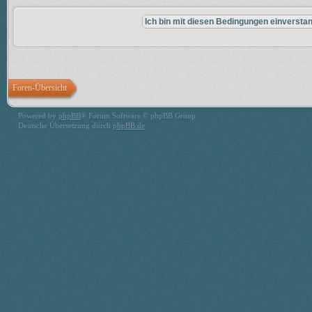
Foren-Übersicht
Powered by
phpBB
® Forum Software © phpBB Group
Deutsche Übersetzung durch
phpBB.de