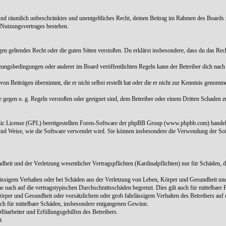
ch und räumlich unbeschränktes und unentgeltliches Recht, deinen Beitrag im Rahmen des Boards 
 Nutzungsvertrages bestehen.
 gegen geltendes Recht oder die guten Sitten verstoßen. Du erklärst insbesondere, dass du das Re
tzungsbedingungen oder anderer im Board veröffentlichten Regeln kann der Betreiber dich nac
von Beiträgen übernimmt, die er nicht selbst erstellt hat oder die er nicht zur Kenntnis genom
ie gegen o. g. Regeln verstoßen oder geeignet sind, dem Betreiber oder einem Dritten Schaden 
blic License (GPL) bereitgestellten Foren-Software der phpBB Group (www.phpbb.com) handel
und Weise, wie die Software verwendet wird. Sie können insbesondere die Verwendung der Sof
it und der Verletzung wesentlicher Vertragspflichten (Kardinalpflichten) nur für Schäden, die
ässigem Verhalten oder bei Schäden aus der Verletzung von Leben, Körper und Gesundheit und d
 nach auf die vertragstypischen Durchschnittsschäden begrenzt. Dies gilt auch für mittelbar
rper und Gesundheit oder vorsätzlichem oder grob fahrlässigem Verhalten des Betreibers auf 
auch für mittelbare Schäden, insbesondere entgangenen Gewinn.
itarbeiter und Erfüllungsgehilfen des Betreibers.
t.