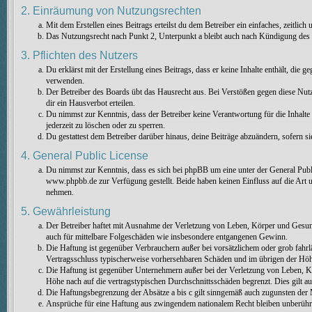
2. Einräumung von Nutzungsrechten
Mit dem Erstellen eines Beitrags erteilst du dem Betreiber ein einfaches, zeitli
Das Nutzungsrecht nach Punkt 2, Unterpunkt a bleibt auch nach Kündigung des
3. Pflichten des Nutzers
Du erklärst mit der Erstellung eines Beitrags, dass er keine Inhalte enthält, die
verwenden.
Der Betreiber des Boards übt das Hausrecht aus. Bei Verstößen gegen diese Nu
dir ein Hausverbot erteilen.
Du nimmst zur Kenntnis, dass der Betreiber keine Verantwortung für die Inhalte 
jederzeit zu löschen oder zu sperren.
Du gestattest dem Betreiber darüber hinaus, deine Beiträge abzuändern, sofern s
4. General Public License
Du nimmst zur Kenntnis, dass es sich bei phpBB um eine unter der General Pu
www.phpbb.de zur Verfügung gestellt. Beide haben keinen Einfluss auf die Art 
nehmen.
5. Gewährleistung
Der Betreiber haftet mit Ausnahme der Verletzung von Leben, Körper und Gesundhe
auch für mittelbare Folgeschäden wie insbesondere entgangenen Gewinn.
Die Haftung ist gegenüber Verbrauchern außer bei vorsätzlichem oder grob fahrl
Vertragsschluss typischerweise vorhersehbaren Schäden und im übrigen der Höhe
Die Haftung ist gegenüber Unternehmern außer bei der Verletzung von Leben, Kö
Höhe nach auf die vertragstypischen Durchschnittsschäden begrenzt. Dies gilt 
Die Haftungsbegrenzung der Absätze a bis c gilt sinngemäß auch zugunsten der M
Ansprüche für eine Haftung aus zwingendem nationalem Recht bleiben unberühr