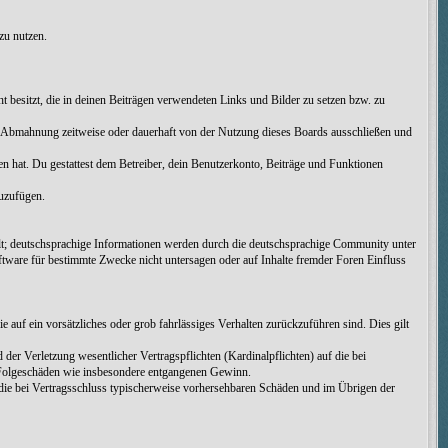
zu nutzen.
cht besitzt, die in deinen Beiträgen verwendeten Links und Bilder zu setzen bzw. zu
h Abmahnung zeitweise oder dauerhaft von der Nutzung dieses Boards ausschließen und
men hat. Du gestattest dem Betreiber, dein Benutzerkonto, Beiträge und Funktionen
zuzufügen.
t; deutschsprachige Informationen werden durch die deutschsprachige Community unter
tware für bestimmte Zwecke nicht untersagen oder auf Inhalte fremder Foren Einfluss
 auf ein vorsätzliches oder grob fahrlässiges Verhalten zurückzuführen sind. Dies gilt
er Verletzung wesentlicher Vertragspflichten (Kardinalpflichten) auf die bei
e Folgeschäden wie insbesondere entgangenen Gewinn.
die bei Vertragsschluss typischerweise vorhersehbaren Schäden und im Übrigen der