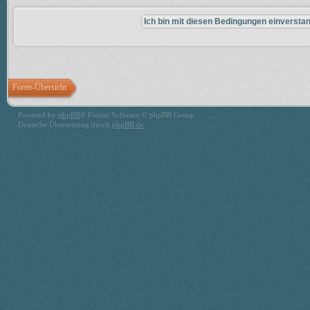
Foren-Übersicht
Powered by
phpBB
® Forum Software © phpBB Group
Deutsche Übersetzung durch
phpBB.de